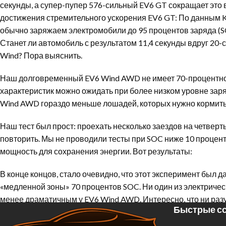
секунды, а супер-пупер 576-сильный EV6 GT сокращает это в
достижения стремительного ускорения EV6 GT: По данным Ki
обычно заряжаем электромобили до 95 процентов заряда (S
Станет ли автомобиль с результатом 11,4 секунды вдруг 2
Wind? Пора выяснить.
Наш долговременный EV6 Wind AWD не имеет 70-процентного 
характеристик можно ожидать при более низком уровне зар
Wind AWD гораздо меньше лошадей, которых нужно кормить, 
Наш тест был прост: проехать несколько заездов на четверт
повторить. Мы не проводили тесты при SOC ниже 10 процент
мощность для сохранения энергии. Вот результаты:
В конце концов, стало очевидно, что этот эксперимент был
«медленной зоны» 70 процентов SOC. Ни один из электричес
менее драматичным у EV6 Wind AWD. Интересно, что ни разу
Быстрые сс
вопрос, что должно произойти, чтобы EV6 GT резко упал в пр
что потребуется, во имя испытаний.