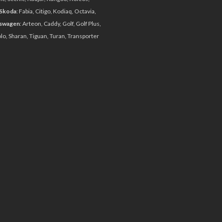
 долговременного Lucid Air оставило на
Skoda
: Fabia, Citigo, Kodiaq, Octavia,
swagen
: Arteon, Caddy, Golf, Golf Plus,
olo, Sharan, Tiguan, Turan, Transporter
unch-Yes, It’s a Kia
ьный бесшумный Stinger