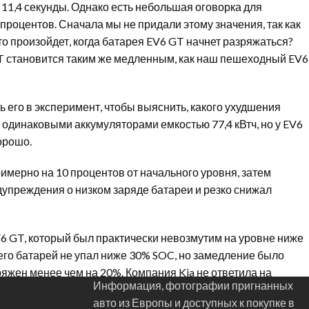
 11,4 секунды. Однако есть небольшая оговорка для
процентов. Сначала мы не придали этому значения, так как
 произойдет, когда батарея EV6 GT начнет разряжаться?
GT становится таким же медленным, как наш пешеходный EV6
его в эксперимент, чтобы выяснить, какого ухудшения
одинаковыми аккумуляторами емкостью 77,4 кВтч, но у EV6
орошо.
римерно на 10 процентов от начального уровня, затем
едупреждения о низком заряде батареи и резко снижал
V6 GT, который был практически невозмутим на уровне ниже
его батарей не упал ниже 30% SOC, но замедление было
яжен менее чем на 20%. Компания Kia не ответила на
Информация, фотографии пригнанных
треке в теплый день? Звучит как пытка. Но мы сделаем все,
авто из Европы и доступных к покупке в