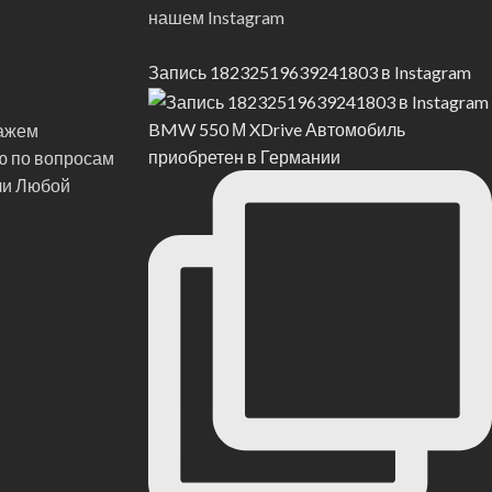
нашем Instagram
Запись 18232519639241803 в Instagram
BMW 550 М XDrive Автомобиль
кажем
приобретен в Германии
ю по вопросам
ли Любой
ашим 6-м EV