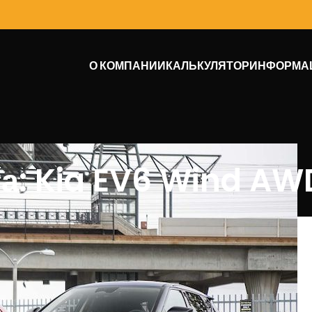
О КОМПАНИИ
КАЛЬКУЛЯТОР
ИНФОРМА
а: Kia EV6 Wind AW
х внедорожников влияет на ускорение.