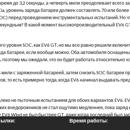
ремя до 3,2 секунды, а четверть мили преодолевает всего за
a, уровень заряда батареи должен составлять 70 или более 
OC) перед проведением инструментальных испытаний. Но что
0-секундным? В какой момент высокопроизводительный EV6 
уровня SOC, как EV6 GT, но мы все равно решили включить 
яда батареи, если вообще можно. Оба автомобиля оснащены 
поэтому мы ожидали, что он будет работать относительно х
ь мили с заряженной батареей, затем снизить SOC батареи п
ов, то есть примерно тогда, когда EV6 начинал выдавать пр
 далеко не пыточным испытанием для обоих вариантов EV6. E
ких внедорожников не стал ощутимо медленнее, пока заряд 
 EV6 Wind не был быстрее GT, даже когда последний был зар
ылки:
Время работы:
оизводительности. Возможно, долгий день горячих кругов на 