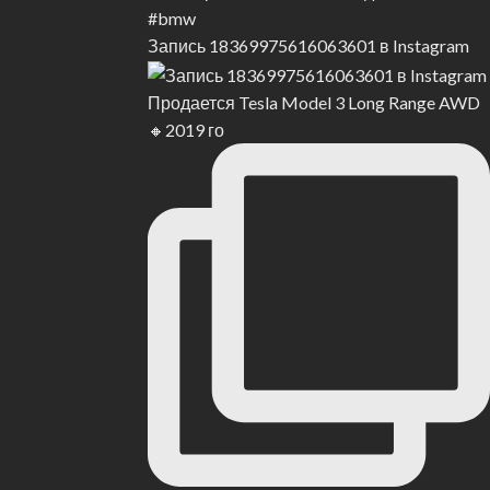
Раньше
Запись 18369975616063601 в Instagram
3 Mercedes-Benz GLC300 4Matic: Роскошь по приемлемой
цене?
Продается Tesla Model 3 Long Range AWD
🔸2019 го