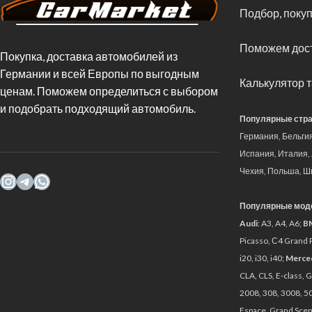
Подбор, покуп
Мы тестируем 2023 Toyota Tundra TRD Pro в течение года,
это2024 Polaris Xpedition Side-By-Side выводит оверле
Поможем дост
Покупка, доставка автомобилей из
электрических внедорожников Chrysler: не больше возду
Германии и всей Европы по выгодным
Джека Ребни, человека из Виннебаго, который однажды б
Калькулятор 
ценам. Поможем определиться с выбором
MotorTrend Рекомендуемые истории
и подобрать подходящий автомобиль.
Популярные стра
Обзор Kia EV6 SUVOTY 2022 года: Отли
Германия, Бельги
Испания, Италия,
Дункан
Брэди
Чехия, Польша, Ш
Мы тестируем Kia EV6 в течение года —
Популярные моде
Audi
: A3, A4, A6;
B
Эрик
Айапана|
Picasso, С4 Grand 
i20, i30, i40;
Merce
2022 Hyundai Ioniq 5 против Kia EV6: э
CLA, CLS, E-class, G
2008, 308, 3008, 50
Кристиан
Сибо
Espace, Grand Sceni