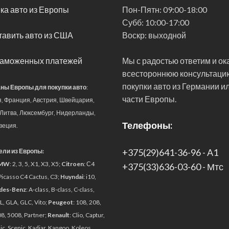
ка авто из Европы
Пон-Пятн:
09:00-18:00
 и вы не можете пропустить
Субб:
10:00-17:00
ндинг на новый уровеньСледующее поколение
авить авто из США
Воскр:
выходной
шного потока в названии или дизайнеРазговор
ыл очень, очень зол рядом с некоторыми кемпер-фургонами
таможенных платежей
Мы с радостью ответим и о
всестороннюю консультаци
покупки авто из Германии и
ны Европы для покупки авто
:
чный электрический почти внедорожник
части Европы.
я, Франция, Австрия, Швейцария,
 Литва, Люксембург, Нидерланды,
Телефоны:
веция.
 этот электрический внедорожник стал н
+375(29)641-36-96 - A1
ли из Европы:
MW
: 2, 3, 5, X1, X3, X5;
Citroen
: С4
+375(33)636-03-60 - Мтс
Picasso C4 Cactus, C3;
Huyndai
: i10,
des-Benz
: A-class, B-class, C-class,
лектрические братья от одной матери
L, GLA, GLC, Vito;
Peugeot
: 108, 208,
8, 5008, Partner;
Renault
: Clio, Captur,
c, Scenic, Kadjar, Kangoo, Koleos,