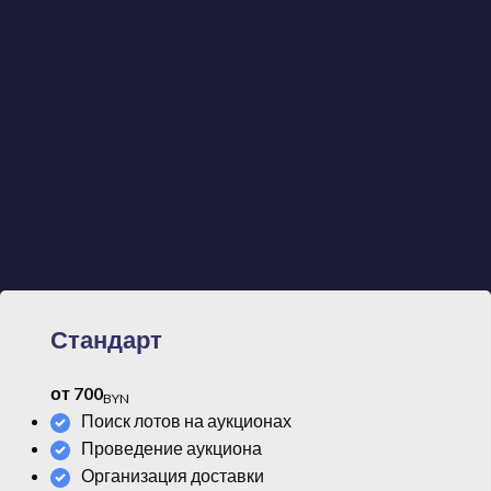
Мы работаем исключительно по договору,
предоставляя нашим клиентам гарантии и
качество
Обеспечим доставку автомобиля и поможем с
таможенным оформлением
Стандарт
от 700
BYN
Поиск лотов на аукционах
Проведение аукциона
Организация доставки