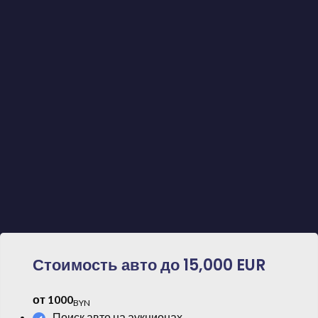
Предлагаем самую короткую цепочку между
вами и продавцом автомобиля
Мы работаем исключительно по договору,
предоставляя нашим клиентам гарантии и
качество
Обеспечим доставку автомобиля и поможем с
таможенным оформлением
Стоимость авто до 15,000 EUR
от 1000
BYN
Поиск авто на аукционах