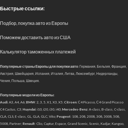
Быстрые ссылки:
Подбор, покупка авто из Европы
Поможем доставить авто из США
Калькулятор таможенных платежей
Популярные страны Европы для покупки авто
: Германия, Бельгия, Франция,
Австрия, Швейцария, Испания, Италия, Литва, Люксембург, Нидерланды,
Чехия, Польша, Швеция.
Популярные модели из Европы:
Audi
: A3, A4, A6;
BMW
: 2, 3, 5, X1, X3, X5;
Citroen
: С4 Picasso, С4 Grand Picasso
C4 Cactus, C3;
Huyndai
: i10, i20, i30, i40;
Mercedes-Benz
: A-class, B-class, C-class,
CLA, CLS, E-class, GL, GLA, GLC, Vito;
Peugeot
: 108, 208, 2008, 308, 3008, 508,
5008, Partner;
Renault
: Clio, Captur, Espace, Grand Scenic, Scenic, Kadjar, Kangoo,