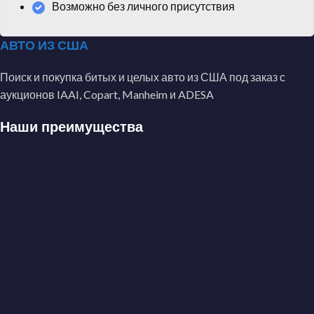
Возможно без личного присутствия
АВТО ИЗ США
Поиск и покупка битых и целых авто из США под заказ с
аукционов IAAI, Copart, Manheim и ADESA
Наши преимущества
Профессионально осуществляем деятельность
по покупке автомобилей
Предлагаем самую короткую цепочку между
вами и продавцом автомобиля