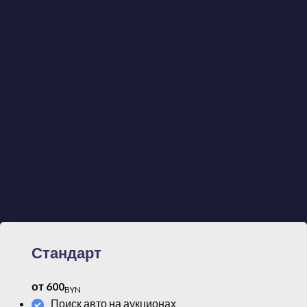
вами и продавцом автомобиля
Мы работаем исключительно по договору,
предоставляя нашим клиентам гарантии и
качество
Обеспечим доставку автомобиля и поможем с
таможенным оформлением
Стандарт
от 600
BYN
Поиск авто на аукционах