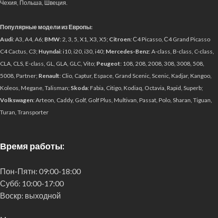
Чехия, Польша, Швеция.
Популярные модели из Европы:
Audi
: A3, A4, A6;
BMW
: 2, 3, 5, X1, X3, X5;
Citroen
: С4 Picasso, С4 Grand Picasso
C4 Cactus, C3;
Huyndai
: i10, i20, i30, i40;
Mercedes-Benz
: A-class, B-class, C-class,
CLA, CLS, E-class, GL, GLA, GLC, Vito;
Peugeot
: 108, 208, 2008, 308, 3008, 508,
5008, Partner;
Renault
: Clio, Captur, Espace, Grand Scenic, Scenic, Kadjar, Kangoo,
Koleos, Megane, Talisman;
Skoda
: Fabia, Citigo, Kodiaq, Octavia, Rapid, Superb;
Volkswagen
: Arteon, Caddy, Golf, Golf Plus, Multivan, Passat, Polo, Sharan, Tiguan,
Turan, Transporter
Время работы:
Пон-Пятн:
09:00-18:00
Субб:
10:00-17:00
Воскр:
выходной