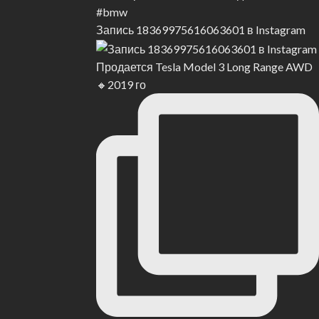
ую очередь направились именно туда. Честно говоря, именно
Запись 18369975616063601 в Instagram
ыл старой моделью Kawasaki Teryx со средним
жду шумом двигателя, выхлопа и ветра динамики JBL
Продается Tesla Model 3 Long Range AWD
🔸2019 го
им, чтобы вести разговор между двумя устройствами
ало проблемой? Задержка между двумя устройствами
аводским и гораздо более тихим. Это позволило нам легче
ставлял собой проблему. В этом автомобиле водитель и
цикла на мотоцикл и с мотоцикла на мотоцикл. Мы по-
четко слышать связь между транспортными средствами. Это
рикиваться между машинами. Вот здесь — лучшее