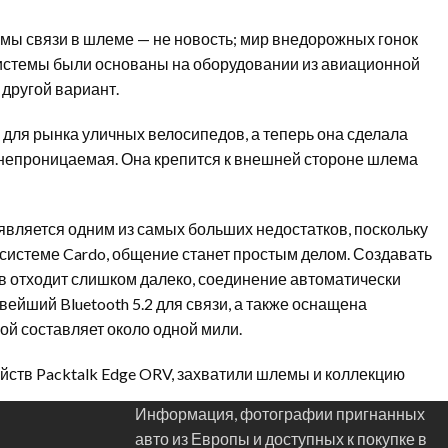
емы связи в шлеме — не новость; мир внедорожных гонок
 системы были основаны на оборудовании из авиационной
 другой вариант.
для рынка уличных велосипедов, а теперь она сделала
ленепроницаемая. Она крепится к внешней стороне шлема
является одним из самых больших недостатков, поскольку
осистеме Cardo, общение станет простым делом. Создавать
ков отходит слишком далеко, соединение автоматически
овейший Bluetooth 5.2 для связи, а также оснащена
й составляет около одной мили.
ройств Packtalk Edge ORV, захватили шлемы и коллекцию
Информация, фотографии пригнанных
авто из Европы и доступных к покупке в