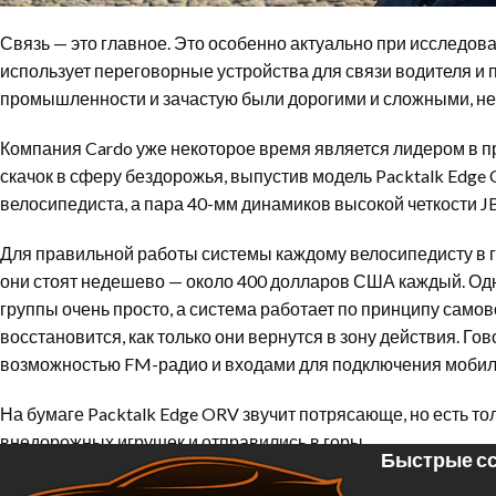
Связь — это главное. Это особенно актуально при исследов
использует переговорные устройства для связи водителя и
промышленности и зачастую были дорогими и сложными, не го
Компания Cardo уже некоторое время является лидером в 
скачок в сферу бездорожья, выпустив модель Packtalk Edge
велосипедиста, а пара 40-мм динамиков высокой четкости J
Для правильной работы системы каждому велосипедисту в гр
они стоят недешево — около 400 долларов США каждый. Одна
группы очень просто, а система работает по принципу самов
восстановится, как только они вернутся в зону действия. Го
возможностью FM-радио и входами для подключения мобильн
На бумаге Packtalk Edge ORV звучит потрясающе, но есть то
внедорожных игрушек и отправились в горы.
Быстрые сс
Установка
Cardo Packtalk Edge