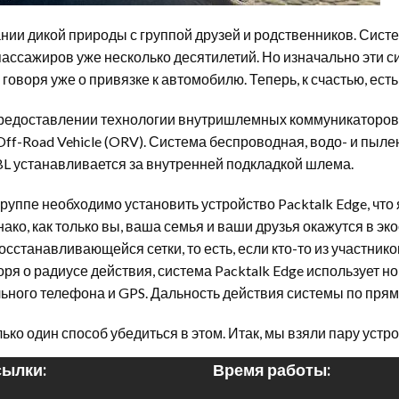
ании дикой природы с группой друзей и родственников. Сист
 пассажиров уже несколько десятилетий. Но изначально эти
воря уже о привязке к автомобилю. Теперь, к счастью, есть
предоставлении технологии внутришлемных коммуникаторов 
 Off-Road Vehicle (ORV). Система беспроводная, водо- и пы
BL устанавливается за внутренней подкладкой шлема.
уппе необходимо установить устройство Packtalk Edge, что 
ко, как только вы, ваша семья и ваши друзья окажутся в эк
осстанавливающейся сетки, то есть, если кто-то из участни
воря о радиусе действия, система Packtalk Edge использует н
ого телефона и GPS. Дальность действия системы по прямо
лько один способ убедиться в этом. Итак, мы взяли пару уст
ылки:
Время работы: