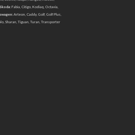
тся к Packtalk Edge? Хорошие новости: фактическое руковод
Skoda
: Fabia, Citigo, Kodiaq, Octavia,
колесо прокрутки. Для включения и выключения требуется од
swagen
: Arteon, Caddy, Golf, Golf Plus,
о время поездки. Кроме того, кнопки достаточно крупные и
olo, Sharan, Tiguan, Turan, Transporter
к телефонный звонок, включение музыки или регулировка гро
ge — это использование приложения на сопряженном телефо
ить FM-радио, совершать телефонные звонки и создавать ин
ktalk Edge является использование естественного распозна
 up». Устройство также распознает «Hey Siri» и «OK Google», 
ob»). Выучить все доступные команды — дело нелегкое, но пос
ном мире?
епно, но на самом деле мы хотели узнать, как система работ
. Наш первый совет — убедитесь, что вы установили, обнови
 без сотовой связи… естественно. При первом запуске устро