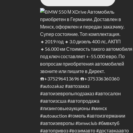
ство по эксплуатации фантастически подробное и легко
новременное нажатие и удержание двух кнопок, что
 разнесенные, чтобы ими можно было легко манипулировать
мкости, можно выполнить одним нажатием.
не. Почти всеми функциями устройства можно управлять из
терком-группы. Естественно, это возможно только во время
вания голоса. Это позволяет пользователю произносить
в зависимости от сопряженного телефона, и может
ле того, как вы их запомните, использование Packtalk Edge
ает в реальном мире. Чтобы выяснить это, мы установили пару
ли и протестировали устройства дома: они не будут
йствам также, скорее всего, потребуется обновление