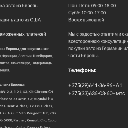
ка авто из Европы
Пон-Пятн:
09:00-18:00
Субб:
10:00-17:00
 и это хорошо, потому что инструкции в лучшем случае скудны
авить авто из США
Воскр:
выходной
г от друга, но в большинстве случаев подкладка крепится л
ли нет, вам придется найти оптимальное место для установк
таможенных платежей
Мы с радостью ответим и о
просто установить динамики в таком положении, чтобы их б
всестороннюю консультаци
 с помощью прилагаемых креплений-крючков и двустороннего
покупки авто из Германии и
ны Европы для покупки авто
:
 микрофон с регулируемой штангой и стандартный микрофон с
части Европы.
я, Франция, Австрия, Швейцария,
их будет использоваться. Как только найдено подходящее ме
 Литва, Люксембург, Нидерланды,
Телефоны:
веция.
и устройства. Эта док-станция может быть прикреплена к ш
+375(29)641-36-96 - A1
ли из Европы:
о тонкий). Сам блок Packtalk Edge является съемным и фикс
MW
: 2, 3, 5, X1, X3, X5;
Citroen
: С4
+375(33)636-03-60 - Мтс
жно беспокоиться о том, что вы его собьете. В целом, устан
Picasso C4 Cactus, C3;
Huyndai
: i10,
des-Benz
: A-class, B-class, C-class,
L, GLA, GLC, Vito;
Peugeot
: 108, 208,
8, 5008, Partner;
Renault
: Clio, Captur,
c, Scenic, Kadjar, Kangoo, Koleos,