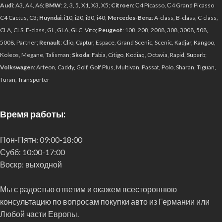
Audi
: A3, A4, A6;
BMW
: 2, 3, 5, X1, X3, X5;
Citroen
: С4 Picasso, С4 Grand Picasso
C4 Cactus, C3;
Huyndai
: i10, i20, i30, i40;
Mercedes-Benz
: A-class, B-class, C-class,
CLA, CLS, E-class, GL, GLA, GLC, Vito;
Peugeot
: 108, 208, 2008, 308, 3008, 508,
5008, Partner;
Renault
: Clio, Captur, Espace, Grand Scenic, Scenic, Kadjar, Kangoo,
Koleos, Megane, Talisman;
Skoda
: Fabia, Citigo, Kodiaq, Octavia, Rapid, Superb;
Volkswagen
: Arteon, Caddy, Golf, Golf Plus, Multivan, Passat, Polo, Sharan, Tiguan,
Turan, Transporter
Время работы:
Пон-Пятн:
09:00-18:00
Субб:
10:00-17:00
Воскр:
выходной
Мы с радостью ответим и окажем всестороннюю
консультацию по вопросам покупки авто из Германии или
Любой части Европы.