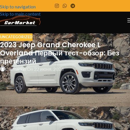
Skip to navigation
Skip to main content
UNCATEGORIZED
2023 Jeep Grand Cherokee L
Overland Первый тест-обзор: Без
претензий
Carmarker
On 22 июня, 2023
Jeep Grand Cherokee L может понравиться тем, кто ищет
нечто большее, чем просто гусеничный автомобиль.