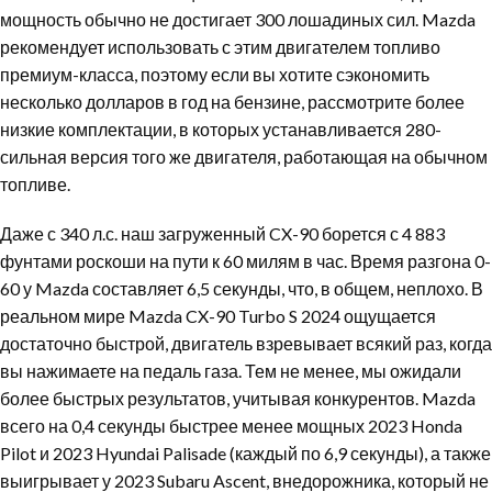
мощность обычно не достигает 300 лошадиных сил. Mazda
рекомендует использовать с этим двигателем топливо
премиум-класса, поэтому если вы хотите сэкономить
несколько долларов в год на бензине, рассмотрите более
низкие комплектации, в которых устанавливается 280-
сильная версия того же двигателя, работающая на обычном
топливе.
Даже с 340 л.с. наш загруженный CX-90 борется с 4 883
фунтами роскоши на пути к 60 милям в час. Время разгона 0-
60 у Mazda составляет 6,5 секунды, что, в общем, неплохо. В
реальном мире Mazda CX-90 Turbo S 2024 ощущается
достаточно быстрой, двигатель взревывает всякий раз, когда
вы нажимаете на педаль газа. Тем не менее, мы ожидали
более быстрых результатов, учитывая конкурентов. Mazda
всего на 0,4 секунды быстрее менее мощных 2023 Honda
Pilot и 2023 Hyundai Palisade (каждый по 6,9 секунды), а также
выигрывает у 2023 Subaru Ascent, внедорожника, который не