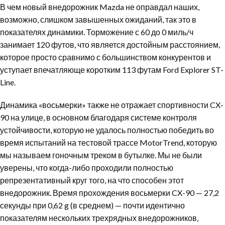
В чем новый внедорожник Mazda не оправдал наших,
возможно, слишком завышенных ожиданий, так это в
показателях динамики. Торможение с 60 до 0 миль/ч
занимает 120 футов, что является достойным расстоянием,
которое просто сравнимо с большинством конкурентов и
уступает впечатляюще коротким 113 футам Ford Explorer ST-
Line.
Динамика «восьмерки» также не отражает спортивности CX-
90 на улице, в основном благодаря системе контроля
устойчивости, которую не удалось полностью победить во
время испытаний на тестовой трассе MotorTrend, которую
мы называем гоночным треком в бутылке. Мы не были
уверены, что когда-либо проходили полностью
репрезентативный круг того, на что способен этот
внедорожник. Время прохождения восьмерки CX-90 — 27,2
секунды при 0,62 g (в среднем) — почти идентично
показателям нескольких трехрядных внедорожников,