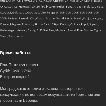
Audi
: A3, A4, A6;
BMW
: 2, 3, 5, X1, X3, X5;
Citroen
: С4 Picasso, С4 Grand Picasso
C4 Cactus, C3;
Huyndai
: i10, i20, i30, i40;
Mercedes-Benz
: A-class, B-class, C-class,
CLA, CLS, E-class, GL, GLA, GLC, Vito;
Peugeot
: 108, 208, 2008, 308, 3008, 508,
5008, Partner;
Renault
: Clio, Captur, Espace, Grand Scenic, Scenic, Kadjar, Kangoo,
Koleos, Megane, Talisman;
Skoda
: Fabia, Citigo, Kodiaq, Octavia, Rapid, Superb;
Volkswagen
: Arteon, Caddy, Golf, Golf Plus, Multivan, Passat, Polo, Sharan, Tiguan,
Turan, Transporter
Время работы:
Пон-Пятн:
09:00-18:00
Субб:
10:00-17:00
Воскр:
выходной
Мы с радостью ответим и окажем всестороннюю
консультацию по вопросам покупки авто из Германии или
Любой части Европы.