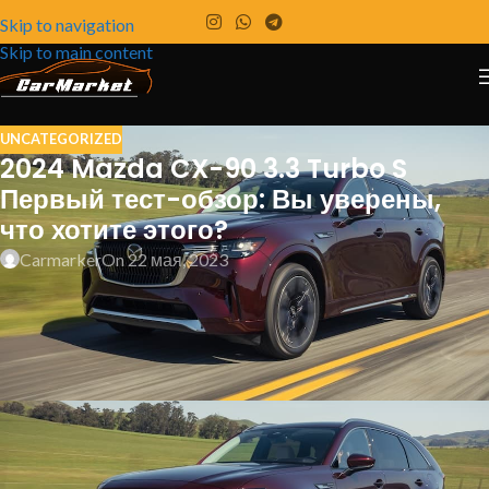
Skip to navigation
Skip to main content
UNCATEGORIZED
2024 Mazda CX-90 3.3 Turbo S
Первый тест-обзор: Вы уверены,
что хотите этого?
Carmarker
On 22 мая, 2023
Трехрядный внедорожник в том виде, в котором
его может сделать только Mazda. Но хорошо ли
это?