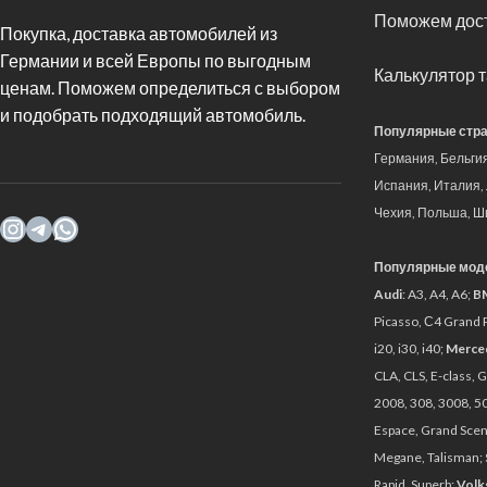
Поможем дост
Покупка, доставка автомобилей из
Германии и всей Европы по выгодным
Калькулятор 
ценам. Поможем определиться с выбором
и подобрать подходящий автомобиль.
Популярные стра
Германия, Бельги
Испания, Италия,
Чехия, Польша, Ш
Популярные моде
Audi
: A3, A4, A6;
B
Picasso, С4 Grand 
i20, i30, i40;
Merce
CLA, CLS, E-class, G
2008, 308, 3008, 50
Espace, Grand Sceni
Megane, Talisman;
Rapid, Superb;
Volk