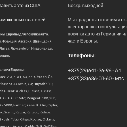
авить авто из США
Воскр:
выходной
таможенных платежей
Мы с радостью ответим и о
всестороннюю консультаци
покупки авто из Германии и
ны Европы для покупки авто
:
части Европы.
я, Франция, Австрия, Швейцария,
 Литва, Люксембург, Нидерланды,
Телефоны:
веция.
+375(29)641-36-96 - A1
ли из Европы:
MW
: 2, 3, 5, X1, X3, X5;
Citroen
: С4
+375(33)636-03-60 - Мтс
Picasso C4 Cactus, C3;
Huyndai
: i10,
des-Benz
: A-class, B-class, C-class,
L, GLA, GLC, Vito;
Peugeot
: 108, 208,
8, 5008, Partner;
Renault
: Clio, Captur,
c, Scenic, Kadjar, Kangoo, Koleos,
Skoda
: Fabia, Citigo, Kodiaq, Octavia,
swagen
: Arteon, Caddy, Golf, Golf Plus,