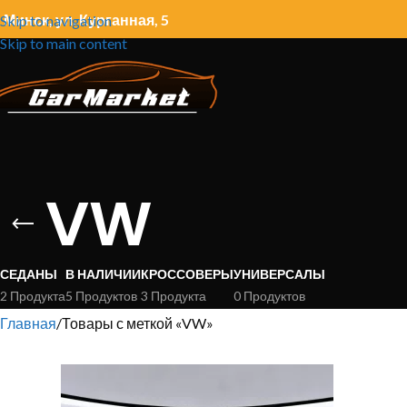
. Минск, ул. Курганная, 5
Skip to navigation
Skip to main content
VW
СЕДАНЫ
В НАЛИЧИИ
КРОССОВЕРЫ
УНИВЕРСАЛЫ
2 Продукта
5 Продуктов
3 Продукта
0 Продуктов
Главная
Товары с меткой «VW»