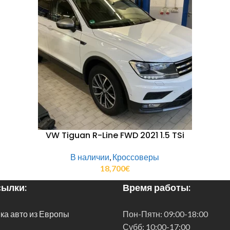
VW Tiguan R-Line FWD 2021 1.5 TSi
В наличии
,
Кроссоверы
18,700
€
ылки:
Время работы:
ка авто из Европы
Пон-Пятн:
09:00-18:00
Субб:
10:00-17:00