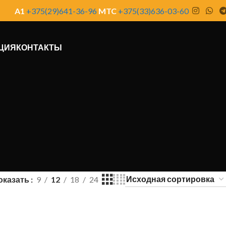
A1
+375(29)641-36-96
MTC
+375(33)636-03-60
ЦИЯ
КОНТАКТЫ
оказать
9
12
18
24