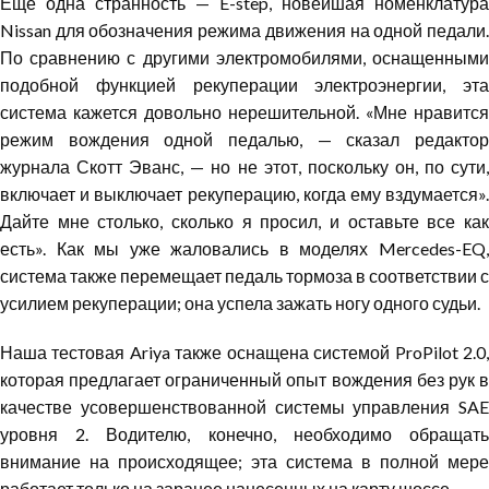
Еще одна странность — E-step, новейшая номенклатура
Nissan для обозначения режима движения на одной педали.
По сравнению с другими электромобилями, оснащенными
подобной функцией рекуперации электроэнергии, эта
система кажется довольно нерешительной. «Мне нравится
режим вождения одной педалью, — сказал редактор
журнала Скотт Эванс, — но не этот, поскольку он, по сути,
включает и выключает рекуперацию, когда ему вздумается».
Дайте мне столько, сколько я просил, и оставьте все как
есть». Как мы уже жаловались в моделях Mercedes-EQ,
система также перемещает педаль тормоза в соответствии с
усилием рекуперации; она успела зажать ногу одного судьи.
Наша тестовая Ariya также оснащена системой ProPilot 2.0,
которая предлагает ограниченный опыт вождения без рук в
качестве усовершенствованной системы управления SAE
уровня 2. Водителю, конечно, необходимо обращать
внимание на происходящее; эта система в полной мере
работает только на заранее нанесенных на карту шоссе.