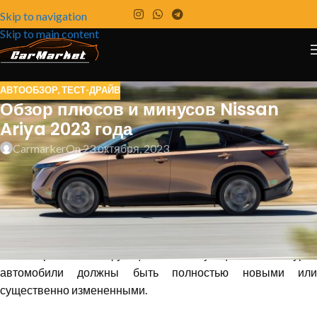
Skip to navigation
Skip to main content
АВТООБЗОР
,
ТЕСТ-ДРАЙВ
Обзор плюсов и минусов Nissan
Ariya 2023 года
Carmarker
On 23 октября, 2023
Данный обзор был проведен в рамках нашего тестирования
«Внедорожник года 2024» (SUVOTY), в ходе которого
каждый автомобиль оценивается по шести ключевым
критериям: эффективность, дизайн, безопасность,
инженерное совершенство, стоимость и выполнение
запланированных функций. Участвующие в конкурсе
автомобили должны быть полностью новыми или
существенно измененными.