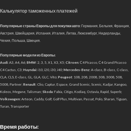
Калькулятор таможенных платежей
Популярные страны Европы для покупки авто
: Германия, Бельгия, Франция,
Австрия, Швейцария, Испания, Италия, Литва, Люксембург, Нидерланды,
Чехия, Польша, Швеция.
Популярные модели из Европы:
Audi
: A3, A4, A6;
BMW
: 2, 3, 5, X1, X3, X5;
Citroen
: С4 Picasso, С4 Grand Picasso
C4 Cactus, C3;
Huyndai
: i10, i20, i30, i40;
Mercedes-Benz
: A-class, B-class, C-class,
CLA, CLS, E-class, GL, GLA, GLC, Vito;
Peugeot
: 108, 208, 2008, 308, 3008, 508,
5008, Partner;
Renault
: Clio, Captur, Espace, Grand Scenic, Scenic, Kadjar, Kangoo,
Koleos, Megane, Talisman;
Skoda
: Fabia, Citigo, Kodiaq, Octavia, Rapid, Superb;
Volkswagen
: Arteon, Caddy, Golf, Golf Plus, Multivan, Passat, Polo, Sharan, Tiguan,
Turan, Transporter
Время работы: