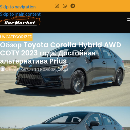
Skip to navigation
Skip to main content
UNCATEGORIZED
Обзор Toyota Corolla Hybrid AWD
COTY 2023 года: Достойная
альтернатива Prius
Carmarker
On 14 ноября, 2023
Компактный гибридный седан компании Toyota
обладает большой привлекательностью и при
этом не теряет в цене.