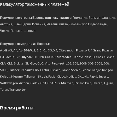
Калькулятор таможенных платежей
Популярные страны Европы для покупки авто
: Германия, Бельгия, Франция,
Австрия, Швейцария, Испания, Италия, Литва, Люксембург, Нидерланды,
Чехия, Польша, Швеция.
Популярные модели из Европы:
Audi
: A3, A4, A6;
BMW
: 2, 3, 5, X1, X3, X5;
Citroen
: С4 Picasso, С4 Grand Picasso
C4 Cactus, C3;
Huyndai
: i10, i20, i30, i40;
Mercedes-Benz
: A-class, B-class, C-class,
CLA, CLS, E-class, GL, GLA, GLC, Vito;
Peugeot
: 108, 208, 2008, 308, 3008, 508,
5008, Partner;
Renault
: Clio, Captur, Espace, Grand Scenic, Scenic, Kadjar, Kangoo,
Koleos, Megane, Talisman;
Skoda
: Fabia, Citigo, Kodiaq, Octavia, Rapid, Superb;
Volkswagen
: Arteon, Caddy, Golf, Golf Plus, Multivan, Passat, Polo, Sharan, Tiguan,
Turan, Transporter
Время работы: