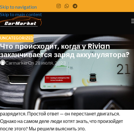
Skip to navigation
Skip to main content
UNCATEGORIZED
Что происходит, когда у Rivian
заканчивается заряд аккумулятора?
Carmarker
On 28 июля, 2023
Мы запустили полностью разряженную
аккумуляторную батарею пикапа R1T, и все пошло
не так, как хотелось бы.
Большинство людей больше, чем любые другие вопросы,
связанные с EV, хотят знать, что произойдет, когда батарея
разрядится. Простой ответ — он перестанет двигаться.
Однако на самом деле люди хотят знать, что произойдет
после этого? Мы решили выяснить это.