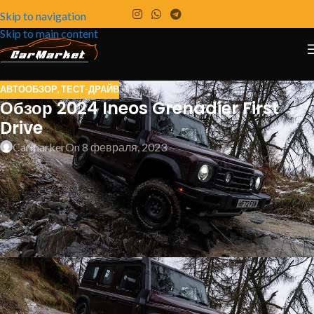
Skip to navigation
Skip to main content
АВТООБЗОР
,
ТЕСТ-ДРАЙВ
Обзор 2024 Ineos Grenadier First
Drive
Carmarker
On 8 февраля, 2023
Не стоит недооценивать этот новый
внедорожник, столкнувшись со снегом, грязью и
скользкими камнями — или если вы просто
хотите поразмяться.