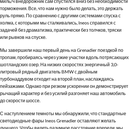
миль/ч внедорожник сам спустился вниз без необходимости
торможения. Все, что нам нужно было делать, это держать
руль прямо. По сравнению с другими системами спуска с
холма, с которыми мы сталкивались, Ineos справился с
задачей без драматизма, практически без толчков, тряски
или рывков на спуске.
Мы завершили наш первый день на Grenadier поездкой по
тропам, пробираясь через узкие участки вдоль потрясающих
шотландских озер. На низких скоростях энергичный 3,0-
литровый рядный двигатель BMW с двойным
турбонаддувом отходит на второй план, наслаждаясь
пейзажами. Однако при резком ускорении он демонстрирует
рычащий характер и без усилий разгоняет наш автомобиль
до скорости шоссе.
С наступлением темноты мы обнаружили, что стандартные
светодиодные фары Ineos Grenadier оставляют желать
лучшего. Чтобы видеть разумное расстояние впереди, мы