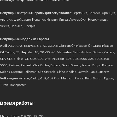
Популярные страны Европы для покупки авто
: Германия, Бельгия, Франция,
Австрия, Швейцария, Испания, Италия, Литва, Люксембург, Нидерланды,
Чехия, Польша, Швеция.
Популярные модели из Европы:
Audi
: A3, A4, A6;
BMW
: 2, 3, 5, X1, X3, X5;
Citroen
: С4 Picasso, С4 Grand Picasso
C4 Cactus, C3;
Huyndai
: i10, i20, i30, i40;
Mercedes-Benz
: A-class, B-class, C-class,
CLA, CLS, E-class, GL, GLA, GLC, Vito;
Peugeot
: 108, 208, 2008, 308, 3008, 508,
5008, Partner;
Renault
: Clio, Captur, Espace, Grand Scenic, Scenic, Kadjar, Kangoo,
Koleos, Megane, Talisman;
Skoda
: Fabia, Citigo, Kodiaq, Octavia, Rapid, Superb;
Volkswagen
: Arteon, Caddy, Golf, Golf Plus, Multivan, Passat, Polo, Sharan, Tiguan,
Turan, Transporter
Время работы:
Пон-Пятн:
09:00-18:00