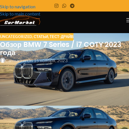
Skip to navigation
Skip to main content
UNCATEGORIZED
,
СТАТЬИ
,
ТЕСТ-ДРАЙВ
Обзор BMW 7 Series / i7 COTY 2023
года
Carmarker
On 15 ноября, 2023
BMW собрала все «плюсы» и «минусы» своей
новой линейки 7 Series, чтобы превзойти
конкурентов.