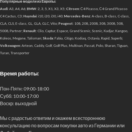
Популярные модели из Европы:
Audi
: A3, A4, A6;
BMW
: 2, 3, 5, X1, X3, X5;
Citroen
: С4 Picasso, С4 Grand Picasso
C4 Cactus, C3;
Huyndai
: i10, i20, i30, i40;
Mercedes-Benz
: A-class, B-class, C-class,
CLA, CLS, E-class, GL, GLA, GLC, Vito;
Peugeot
: 108, 208, 2008, 308, 3008, 508,
5008, Partner;
Renault
: Clio, Captur, Espace, Grand Scenic, Scenic, Kadjar, Kangoo,
Koleos, Megane, Talisman;
Skoda
: Fabia, Citigo, Kodiaq, Octavia, Rapid, Superb;
Volkswagen
: Arteon, Caddy, Golf, Golf Plus, Multivan, Passat, Polo, Sharan, Tiguan,
Turan, Transporter
Время работы:
Пон-Пятн:
09:00-18:00
Субб:
10:00-17:00
Воскр:
выходной
Мы с радостью ответим и окажем всестороннюю
консультацию по вопросам покупки авто из Германии или