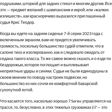
подушками, шторкой для задних стекол и многим другим. Все
это — предмет желаний с шампанским и икрой, или «жалких
излишеств», как красноречиво выразился приглашенный
судья Крис Теодор.
Когда вы едете на заднем сиденье 7-й серии 2023 года с
включенным экраном, вам не придется увеличивать
громкость, поскольку большинство судей отметили, что в
салоне тихо и изолированно, как и следовало ожидать от
седана такого класса. То же самое можно сказать и о езде по
бездорожью, которое поглощает и выплевывает
неприятные удары и синяки. Судьи не были единодушны в
своем мнении по поводу настроек подвески, но
большинство из них сочли ее комфортной баварской
сухопутной яхтой.
Что касается того, насколько хорошо 7 Series управляется на
трассе, то, безусловно, в этих тяжелых грузовиках (i7 — это