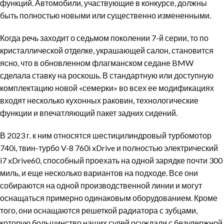
функций. Автомобили, участвующие в конкурсе, должны
быть полностью новыми или существенно измененными.
Когда речь заходит о седьмом поколении 7-й серии, то по
кристаллической отделке, украшающей салон, становится
ясно, что в обновленном флагманском седане BMW
сделала ставку на роскошь. В стандартную или доступную
комплектацию новой «семерки» во всех ее модификациях
входят несколько кухонных раковин, технологические
функции и впечатляющий пакет задних сидений.
В 2023 г. к ним относятся шестицилиндровый турбомотор
740i, твин-турбо V-8 760i xDrive и полностью электрический
i7 xDrive60, способный проехать на одной зарядке почти 300
миль, и еще несколько вариантов на подходе. Все они
собираются на одной производственной линии и могут
оснащаться примерно одинаковым оборудованием. Кроме
того, они оснащаются решеткой радиатора с зубцами,
которую большинство наших судей осуждали с безудержной