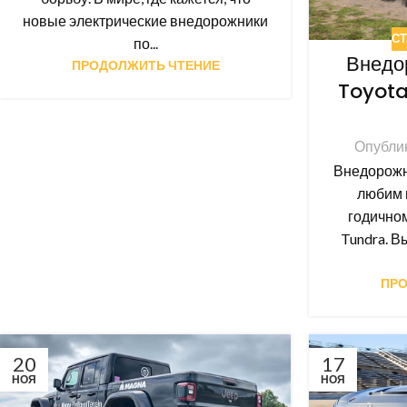
новые электрические внедорожники
СТ
по...
Внедо
ПРОДОЛЖИТЬ ЧТЕНИЕ
Toyota
Опубли
Внедорожн
любим 
годично
Tundra. В
ПРО
20
17
НОЯ
НОЯ