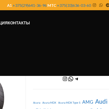
A1
+375(29)641-36-96
MTC
+375(33)636-03-60
ЦИЯ
КОНТАКТЫ
Audi
AMG
Acura
Acura MDX
Acura MDX Type S