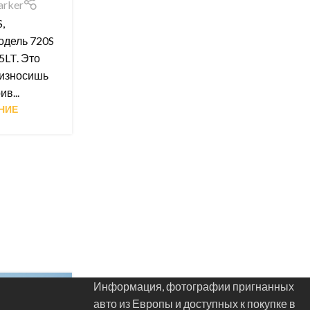
arker
,
одель 720S
5LT. Это
оизносишь
в...
НИЕ
Информация, фотографии пригнанных
авто из Европы и доступных к покупке в