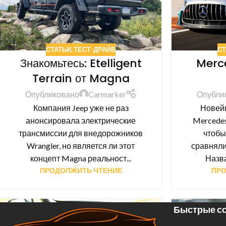
СТАТЬИ
,
ТЕСТ-ДРАЙВ
СТ
Знакомьтесь: Etelligent
Merc
Terrain от Magna
Опубликовано
Carmarker
Опубли
Компания Jeep уже не раз
Новей
анонсировала электрические
Mercedes
трансмиссии для внедорожников
чтобы
Wrangler, но является ли этот
сравняли
концепт Magna реальност...
Назва
ПРОДОЛЖИТЬ ЧТЕНИЕ
ПРО
Быстрые сс
16
15
НОЯ
НОЯ