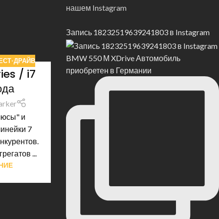
нашем Instagram
Запись 18232519639241803 в Instagram
BMW 550 М XDrive Автомобиль
кажем
ЕСТ-ДРАЙВ
приобретен в Германии
ю по вопросам
es / i7
ли Любой
ода
arker
люсы" и
линейки 7
онкурентов.
егатов ...
НИЕ