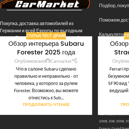
Подбор, покуп
Поможем дост
Покупка, доставка автомобилей из
Германии и всей Европы по выгодным
Калькулятор 
СТАТЬИ
,
ТЕСТ-ДРАЙВ
СТ
ценам. Поможем определиться с выбором
Обзор интерьера Subaru
Обзор
и подобрать подходящий автомобиль.
Популярные стра
Forester 2025 года
Stra
Германия, Бельги
Опубликовано
Carmarker
Опубли
Испания, Италия,
Что в салоне Subaru сделано
Ferrari п
Чехия, Польша, Ш
правильно и неправильно - от
безумном
человека, у которого за рулем
SF90 вид 
Популярные моде
Forester. Возможно, вы можете
ведущий 
Audi
: A3, A4, A6;
B
отнестись к Sub...
Picasso, С4 Grand 
ПРОДОЛЖИТЬ ЧТЕНИЕ
ПРО
i20, i30, i40;
Merce
CLA, CLS, E-class, G
2008, 308, 3008, 50
Espace, Grand Sceni