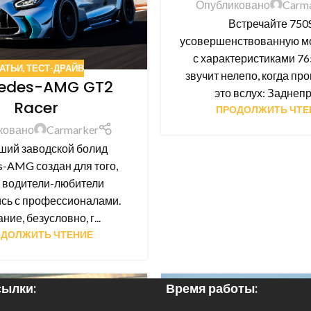
Опубликовано
Carm
Встречайте 750S
усовершенствованную м
с характеристиками 76
АТЬИ
,
ТЕСТ-ДРАЙВ
звучит нелепо, когда пр
edes-AMG GT2
это вслух: Заднепри
Racer
ПРОДОЛЖИТЬ ЧТЕ
ковано
Carmarker
ший заводской болид
-AMG создан для того,
 водители-любители
сь с профессионалами.
ние, безусловно, г...
ДОЛЖИТЬ ЧТЕНИЕ
ылки:
Время работы:
15
НОЯ