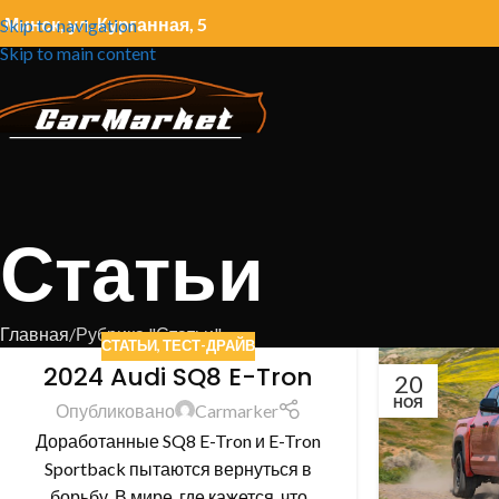
. Минск, ул. Курганная, 5
Skip to navigation
Skip to main content
Статьи
Главная
Рубрика "Статьи"
СТАТЬИ
,
ТЕСТ-ДРАЙВ
2024 Audi SQ8 E-Tron
20
НОЯ
Опубликовано
Carmarker
Доработанные SQ8 E-Tron и E-Tron
Sportback пытаются вернуться в
борьбу. В мире, где кажется, что