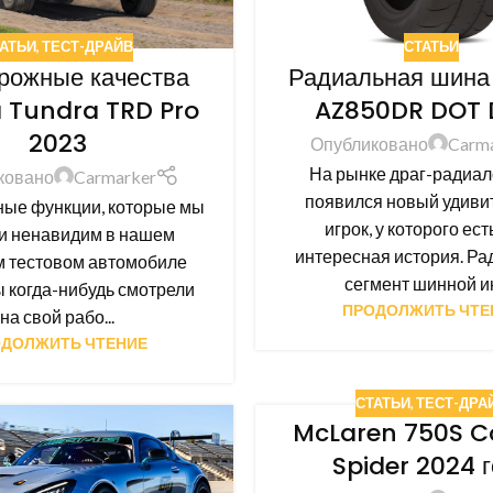
АТЬИ
,
ТЕСТ-ДРАЙВ
СТАТЬИ
рожные качества
Радиальная шина
 Tundra TRD Pro
AZ850DR DOT 
2023
Опубликовано
Carm
На рынке драг-радиа
ковано
Carmarker
появился новый удиви
ые функции, которые мы
игрок, у которого ест
и ненавидим в нашем
интересная история. Р
м тестовом автомобиле
сегмент шинной ин
ы когда-нибудь смотрели
ПРОДОЛЖИТЬ ЧТЕ
на свой рабо...
ДОЛЖИТЬ ЧТЕНИЕ
СТАТЬИ
,
ТЕСТ-ДРА
McLaren 750S C
Spider 2024 