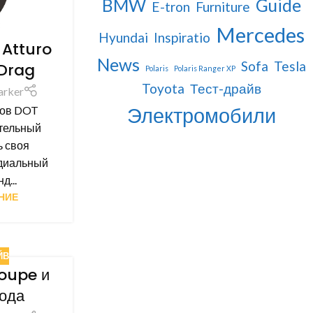
BMW
Guide
E-tron
Furniture
Mercedes
Hyundai
Inspiratio
 Atturo
News
Sofa
Tesla
Drag
Polaris
Polaris Ranger XP
Toyota
Тест-драйв
arker
Электромобили
лов DOT
тельный
ь своя
адиальный
д...
НИЕ
ЙВ
oupe и
года