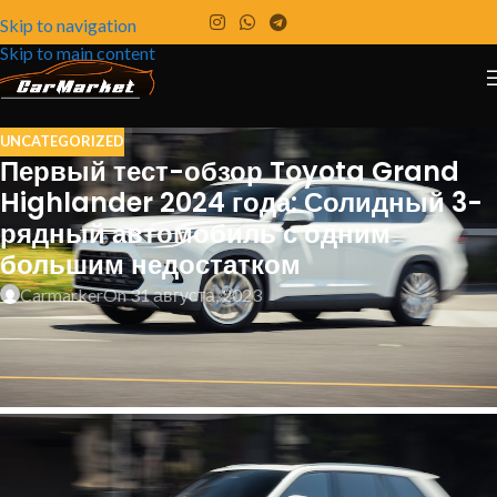
Skip to navigation
Skip to main content
UNCATEGORIZED
Первый тест-обзор Toyota Grand
Highlander 2024 года: Солидный 3-
рядный автомобиль с одним
большим недостатком
Carmarker
On 31 августа, 2023
Наконец-то! Toyota добавляет большой
трехрядный кроссовер над среднеразмерным
Highlander.