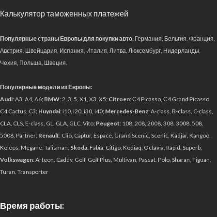
Калькулятор таможенных платежей
Популярные страны Европы для покупки авто
: Германия, Бельгия, Франция,
Австрия, Швейцария, Испания, Италия, Литва, Люксембург, Нидерланды,
Чехия, Польша, Швеция.
Популярные модели из Европы:
Audi
: A3, A4, A6;
BMW
: 2, 3, 5, X1, X3, X5;
Citroen
: С4 Picasso, С4 Grand Picasso
C4 Cactus, C3;
Huyndai
: i10, i20, i30, i40;
Mercedes-Benz
: A-class, B-class, C-class,
CLA, CLS, E-class, GL, GLA, GLC, Vito;
Peugeot
: 108, 208, 2008, 308, 3008, 508,
5008, Partner;
Renault
: Clio, Captur, Espace, Grand Scenic, Scenic, Kadjar, Kangoo,
Koleos, Megane, Talisman;
Skoda
: Fabia, Citigo, Kodiaq, Octavia, Rapid, Superb;
Volkswagen
: Arteon, Caddy, Golf, Golf Plus, Multivan, Passat, Polo, Sharan, Tiguan,
Turan, Transporter
Время работы: