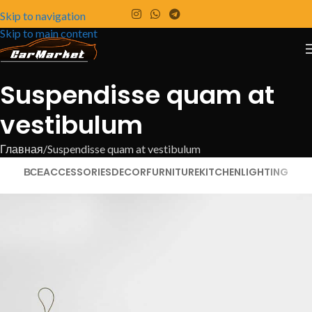
Skip to navigation
Skip to main content
Suspendisse quam at
vestibulum
Главная
Suspendisse quam at vestibulum
ВСЕ
ACCESSORIES
DECOR
FURNITURE
KITCHEN
LIGHTING