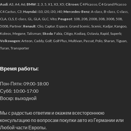
Audi
: A3, A4, A6;
BMW
: 2, 3, 5, X1, X3, X5;
Citroen
: С4 Picasso, С4 Grand Picasso
C4 Cactus, C3;
Huyndai
: i10, i20, i30, i40;
Mercedes-Benz
: A-class, B-class, C-class,
CLA, CLS, E-class, GL, GLA, GLC, Vito;
Peugeot
: 108, 208, 2008, 308, 3008, 508,
5008, Partner;
Renault
: Clio, Captur, Espace, Grand Scenic, Scenic, Kadjar, Kangoo,
Koleos, Megane, Talisman;
Skoda
: Fabia, Citigo, Kodiaq, Octavia, Rapid, Superb;
Volkswagen
: Arteon, Caddy, Golf, Golf Plus, Multivan, Passat, Polo, Sharan, Tiguan,
Turan, Transporter
Время работы:
Пон-Пятн:
09:00-18:00
Субб:
10:00-17:00
Воскр:
выходной
Мы с радостью ответим и окажем всестороннюю
консультацию по вопросам покупки авто из Германии или
Любой части Европы.