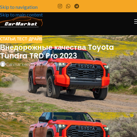
Skip to navigation
Skip to main content
СТАТЬИ
,
ТЕСТ-ДРАЙВ
Внедорожные качества Toyota
Tundra TRD Pro 2023
Carmarker
On 20 ноября, 2023
Внедорожные функции, которые мы любим и
ненавидим в нашем годичном тестовом
автомобиле Tundra.