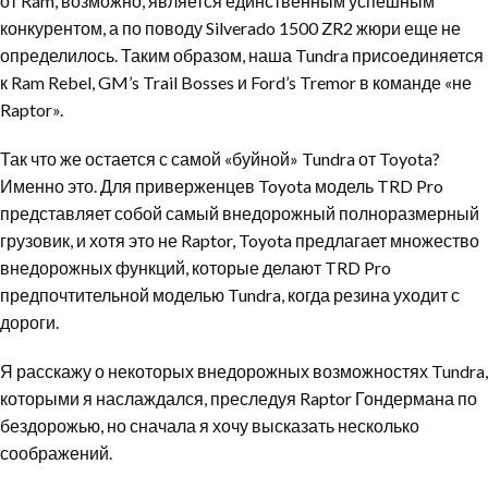
от Ram, возможно, является единственным успешным
конкурентом, а по поводу Silverado 1500 ZR2 жюри еще не
определилось. Таким образом, наша Tundra присоединяется
к Ram Rebel, GM’s Trail Bosses и Ford’s Tremor в команде «не
Raptor».
Так что же остается с самой «буйной» Tundra от Toyota?
Именно это. Для приверженцев Toyota модель TRD Pro
представляет собой самый внедорожный полноразмерный
грузовик, и хотя это не Raptor, Toyota предлагает множество
внедорожных функций, которые делают TRD Pro
предпочтительной моделью Tundra, когда резина уходит с
дороги.
Я расскажу о некоторых внедорожных возможностях Tundra,
которыми я наслаждался, преследуя Raptor Гондермана по
бездорожью, но сначала я хочу высказать несколько
соображений.