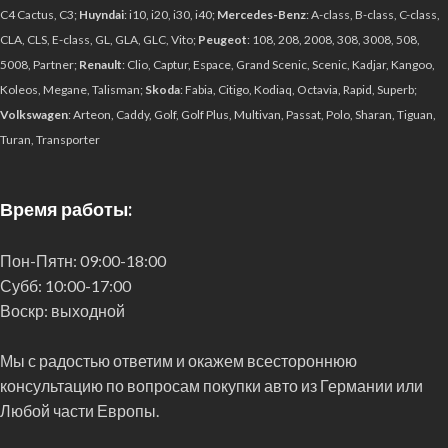
C4 Cactus, C3;
Huyndai
: i10, i20, i30, i40;
Mercedes-Benz
: A-class, B-class, C-class,
CLA, CLS, E-class, GL, GLA, GLC, Vito;
Peugeot
: 108, 208, 2008, 308, 3008, 508,
5008, Partner;
Renault
: Clio, Captur, Espace, Grand Scenic, Scenic, Kadjar, Kangoo,
Koleos, Megane, Talisman;
Skoda
: Fabia, Citigo, Kodiaq, Octavia, Rapid, Superb;
Volkswagen
: Arteon, Caddy, Golf, Golf Plus, Multivan, Passat, Polo, Sharan, Tiguan,
Turan, Transporter
Время работы:
Пон-Пятн:
09:00-18:00
Субб:
10:00-17:00
Воскр:
выходной
Мы с радостью ответим и окажем всестороннюю
консультацию по вопросам покупки авто из Германии или
Любой части Европы.