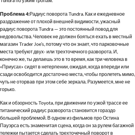
Tundra по узким тропам.
Проблема 4:
Радиус поворота Tundra. Как и ежедневное
раздражение от плохой внешней видимости, ужасный
радиус поворота Tundra — это постоянный повод для
недовольства. Человек не должен бояться ехать в местный
магазин Trader Joe’s, потому что он знает, что парковочные
места требуют двух- или трехточечного разворота. И,
конечно же, ты делаешь это в то время, как три человека в
«Приусах» сидят в нетерпении, ожидая, когда впереди или
сзади освободится достаточно места, чтобы пролететь мимо,
чуть не оторвав при этом себе зеркала. Разумеется, мне не
горько.
Как и обзорность Toyota, при движении по узкой трассе ее
титанический радиус разворота становится гораздо
большей проблемой. В одном из фильмов про Остина
Пауэрса есть знаменитая сцена, когда он за рулем багажной
тележки пытается сделать трехточечный поворот в