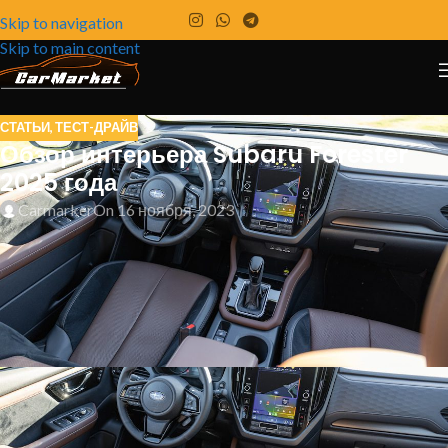
Skip to navigation
Skip to main content
СТАТЬИ
,
ТЕСТ-ДРАЙВ
Обзор интерьера Subaru Forester
2025 года
Carmarker
On 16 ноября, 2023
Что в салоне Subaru сделано правильно и
неправильно — от человека, у которого за рулем
Forester.