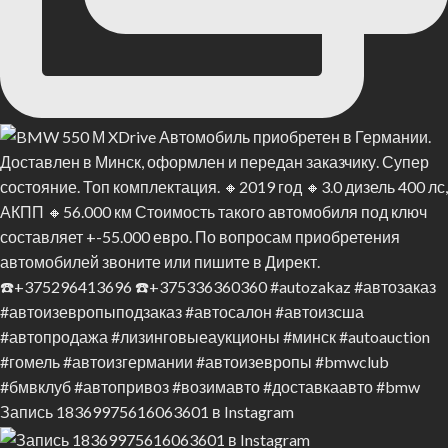
Запись 18369975616063601 в Instagram