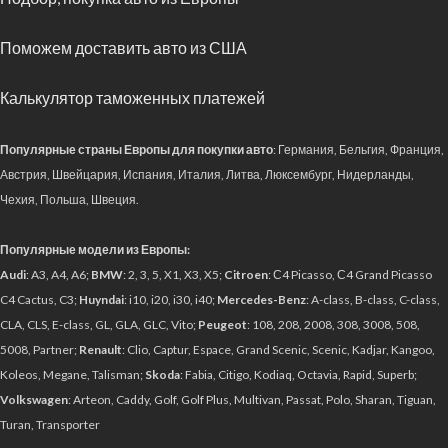
Поможем доставить авто из США
Калькулятор таможенных платежей
Популярные страны Европы для покупки авто
: Германия, Бельгия, Франция,
Австрия, Швейцария, Испания, Италия, Литва, Люксембург, Нидерланды,
Чехия, Польша, Швеция.
Популярные модели из Европы:
Audi
: A3, A4, A6;
BMW
: 2, 3, 5, X1, X3, X5;
Citroen
: С4 Picasso, С4 Grand Picasso
C4 Cactus, C3;
Huyndai
: i10, i20, i30, i40;
Mercedes-Benz
: A-class, B-class, C-class,
CLA, CLS, E-class, GL, GLA, GLC, Vito;
Peugeot
: 108, 208, 2008, 308, 3008, 508,
5008, Partner;
Renault
: Clio, Captur, Espace, Grand Scenic, Scenic, Kadjar, Kangoo,
Koleos, Megane, Talisman;
Skoda
: Fabia, Citigo, Kodiaq, Octavia, Rapid, Superb;
Volkswagen
: Arteon, Caddy, Golf, Golf Plus, Multivan, Passat, Polo, Sharan, Tiguan,
Turan, Transporter